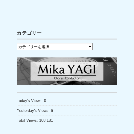
a
wi
o
c
tt
u
e
er
T
b
u
カテゴリー
o
b
カ
o
e
テ
k
C
ゴ
h
リ
a
ー
n
n
Today's Views:
0
el
Yesterday's Views:
6
Total Views:
108,181