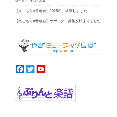
新年のご挨拶2026
【巣ごもり×音遊会】2025冬、終演しました！
【巣ごもり×音遊会】サポーター募集が始まりました
F
T
Y
a
wi
o
c
tt
u
e
er
T
b
u
o
b