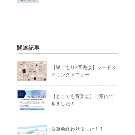
o
k
関連記事
【巣ごもり×音遊会】フード＆
ドリンクメニュー
【どこでも音楽会】ご案内で
きました！
音遊会終わりました！！