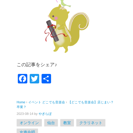
この記事をシェア♪
F
T
共
a
wi
有
c
tt
Home
›
イベント
どこでも音楽会
›
【どこでも音楽会】店じまい？
e
er
卒業？
b
2023-08-14
by
やぎらぼ
オンライン
仙台
教室
クラリネット
o
女声合唱