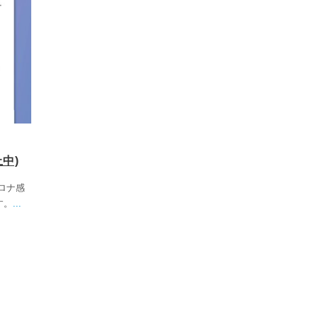
中)
ロナ感
す。
...