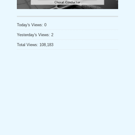
a
ー
n
n
Today's Views:
0
el
Yesterday's Views:
2
Total Views:
108,183