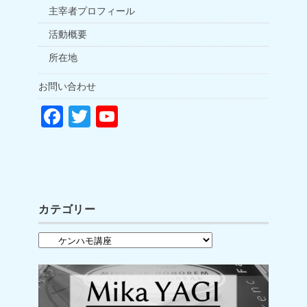
主宰者プロフィール
活動概要
所在地
お問い合わせ
F
T
Y
a
wi
o
c
tt
u
e
er
T
b
u
カテゴリー
o
b
カ
o
e
テ
k
C
ゴ
h
リ