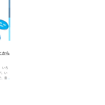
とから
、いろ
が。い
で、音
...