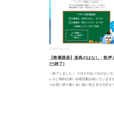
2020年09月13日
【教養講座】楽典のはなし・歌声
だ(終了)
＜終了しました＞ コロナのおバカのせいで
いろと制約の多い合唱活動が続いています
つか思い切り集い合い歌い合えるその日ま