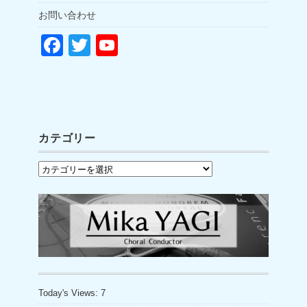
お問い合わせ
F
T
Y
a
wi
o
c
tt
u
e
er
T
b
u
カテゴリー
o
b
カ
o
e
テ
k
C
ゴ
h
リ
a
ー
n
n
Today's Views:
7