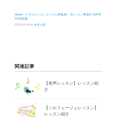
a
wi
有
c
tt
Home
›
クラス
レッスン
レッスン料金表
›
【レッスン料金】2024年
e
er
2月改定版
b
2021-03-14
by
やぎらぼ
o
o
k
関連記事
【発声レッスン】レッスン紹
介
【ソルフェージュレッスン】
レッスン紹介