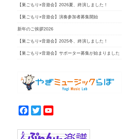
リ
【巣ごもり×音遊会】2026夏、終演しました！
ー
【巣ごもり×音遊会】演奏参加者募集開始
新年のご挨拶2026
【巣ごもり×音遊会】2025冬、終演しました！
【巣ごもり×音遊会】サポーター募集が始まりました
F
T
Y
a
wi
o
c
tt
u