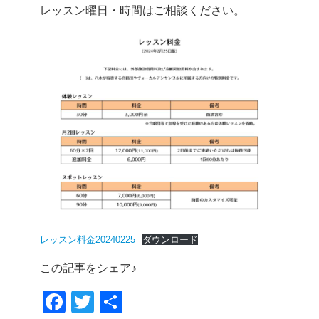
レッスン曜日・時間はご相談ください。
レッスン料金20240225
ダウンロード
この記事をシェア♪
F
T
共