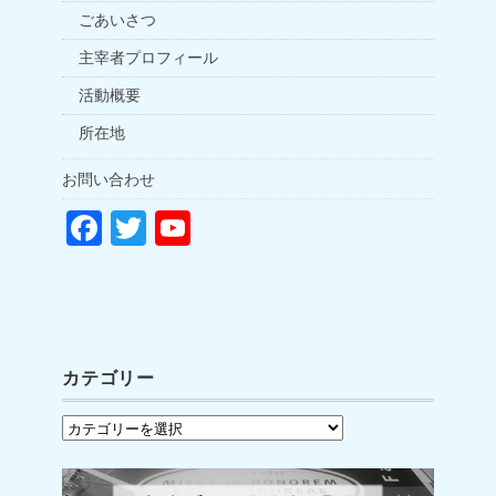
ごあいさつ
主宰者プロフィール
活動概要
所在地
お問い合わせ
F
T
Y
a
wi
o
c
tt
u
e
er
T
b
u
カテゴリー
o
b
カ
o
e
テ
k
C
ゴ