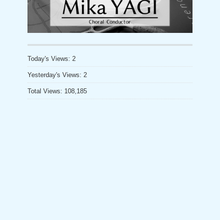
h
リ
a
ー
n
n
Today's Views:
2
el
Yesterday's Views:
2
Total Views:
108,185