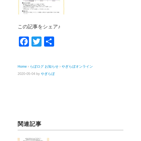
この記事をシェア♪
F
T
共
a
wi
有
c
tt
Home
›
らぼログ
お知らせ
›
やぎらぼオンライン
e
er
2020-05-04
by
やぎらぼ
b
o
o
k
関連記事