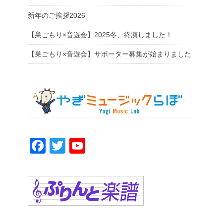
新年のご挨拶2026
【巣ごもり×音遊会】2025冬、終演しました！
【巣ごもり×音遊会】サポーター募集が始まりました
F
T
Y
a
wi
o
c
tt
u
e
er
T
b
u