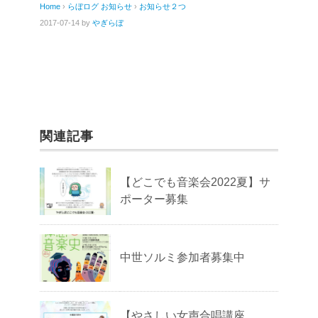
Home
›
らぼログ
お知らせ
›
お知らせ２つ
e
er
2017-07-14
by
やぎらぼ
b
o
o
k
関連記事
【どこでも音楽会2022夏】サ
ポーター募集
中世ソルミ参加者募集中
【やさしい女声合唱講座