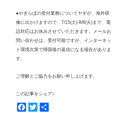
●やぎらぼの受付業務について
ヤギが、海外研
修に出かけますので、7/15(土)-8/8(火)まで、電
話対応はお休みさせていただきます。メールお
問い合わせは、受付可能ですが、インターネッ
ト環境次第で帰国後の返信になる場合がありま
す。
ご理解とご協力をお願い申し上げます。
この記事をシェア♪
F
T
共
a
wi
有
c
tt