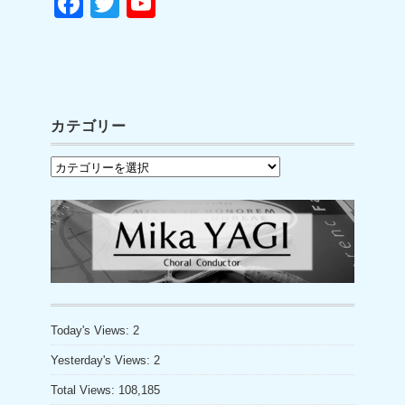
F
T
Y
a
wi
o
c
tt
u
e
er
T
b
u
カテゴリー
o
b
カ
o
e
テ
k
C
ゴ
h
リ
a
ー
n
n
Today's Views:
2
el
Yesterday's Views:
2
Total Views:
108,185