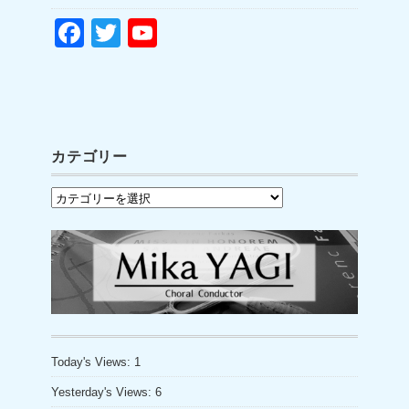
F
T
Y
a
wi
o
c
tt
u
e
er
T
b
u
カテゴリー
o
b
カ
o
e
テ
k
C
ゴ
h
リ
a
ー
n
n
Today's Views:
1
el
Yesterday's Views:
6