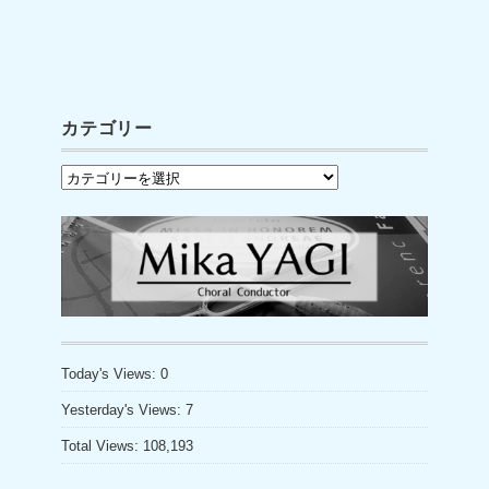
a
wi
o
c
tt
u
e
er
T
b
u
カテゴリー
o
b
カ
o
e
テ
k
C
ゴ
h
リ
a
ー
n
n
Today's Views:
0
el
Yesterday's Views:
7
Total Views:
108,193