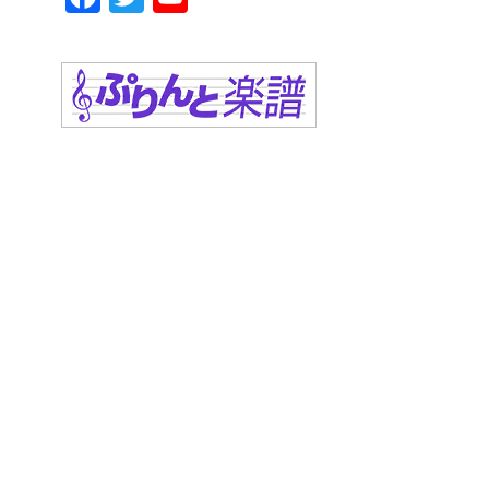
a
wi
o
c
tt
u
e
er
T
b
u
o
b
o
e
k
C
h
a
n
n
el