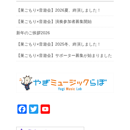
リ
【巣ごもり×音遊会】2026夏、終演しました！
ー
【巣ごもり×音遊会】演奏参加者募集開始
新年のご挨拶2026
【巣ごもり×音遊会】2025冬、終演しました！
【巣ごもり×音遊会】サポーター募集が始まりました
F
T
Y
a
wi
o
c
tt
u