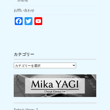
所在地
お問い合わせ
F
T
Y
a
wi
o
c
tt
u
e
er
T
b
u
カテゴリー
o
b
カ
o
e
テ
k
C
ゴ
h
リ
a
ー
n
n
Today's Views:
7