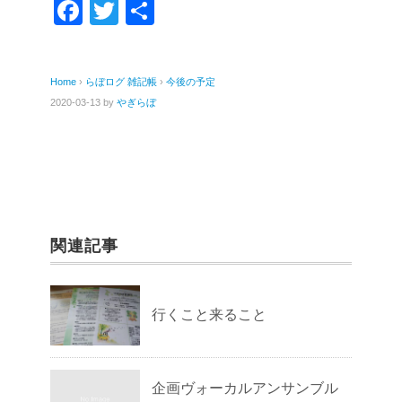
F
T
共
a
wi
有
c
tt
Home
›
らぼログ
雑記帳
›
今後の予定
e
er
2020-03-13
by
やぎらぼ
b
o
o
k
関連記事
行くこと来ること
企画ヴォーカルアンサンブル