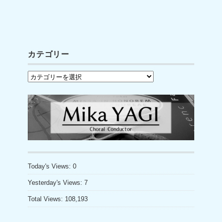
a
wi
o
c
tt
u
e
er
T
b
u
カテゴリー
o
b
カ
o
e
テ
k
C
ゴ
h
リ
a
ー
n
n
Today's Views:
0
el
Yesterday's Views:
7
Total Views:
108,193