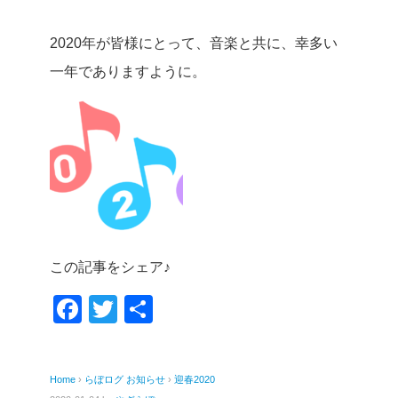
2020年が皆様にとって、音楽と共に、幸多い
一年でありますように。
この記事をシェア♪
F
T
共
a
wi
有
c
tt
Home
›
らぼログ
お知らせ
›
迎春2020
e
er