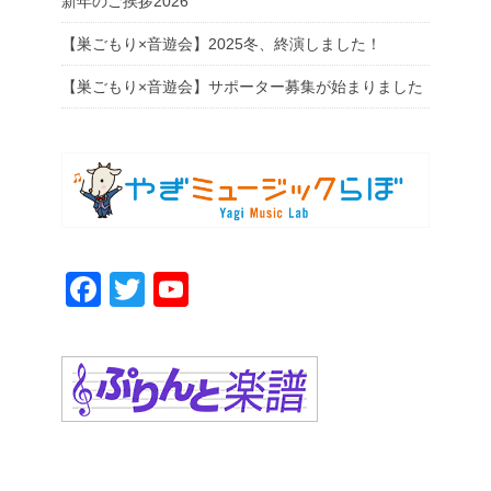
新年のご挨拶2026
【巣ごもり×音遊会】2025冬、終演しました！
【巣ごもり×音遊会】サポーター募集が始まりました
F
T
Y
a
wi
o
c
tt
u
e
er
T
b
u
o
b