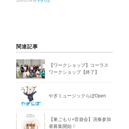
2020-01-04
by
やぎらぼ
b
o
o
k
関連記事
【ワークショップ】コーラス
ワークショップ【終了】
やぎミュージックらぼOpen
【巣ごもり×音遊会】演奏参加
者募集開始！